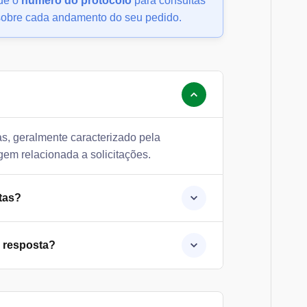
rde o
número do protocolo
para consultas
o sobre cada andamento do seu pedido.
, geralmente caracterizado pela
em relacionada a solicitações.
tas?
 resposta?